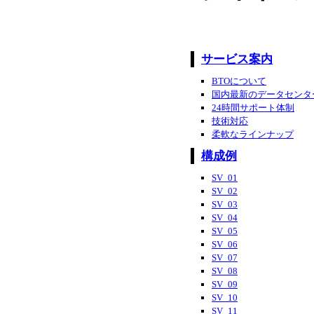
サービス案内
BTOについて
国内最新のデータセンタ
24時間サポート体制
技術対応
柔軟なラインナップ
構成例
SV_01
SV_02
SV_03
SV_04
SV_05
SV_06
SV_07
SV_08
SV_09
SV_10
SV_11