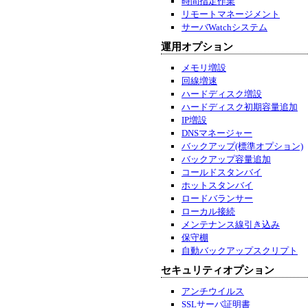
時間指定作業
リモートマネージメント
サーバWatchシステム
運用オプション
メモリ増設
回線増速
ハードディスク増設
ハードディスク初期容量追加
IP増設
DNSマネージャー
バックアップ(標準オプション)
バックアップ容量追加
コールドスタンバイ
ホットスタンバイ
ロードバランサー
ローカル接続
メンテナンス線引き込み
保守棚
自動バックアップスクリプト
セキュリティオプション
アンチウイルス
SSLサーバ証明書