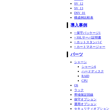
SV_12
SV_13
DSV_01
構成例比較表
導入事例
+ 保守パッケージ1
+ SSLサーバ証明書
+ ホットスタンバイ
+ カートマネージャー
パーツ
シャーシ
シャーシ6
ハードディスク
RAID
CPU
OS
ラック
帯域保証回線
保守オプション
運用オプション
セキュリティオプション