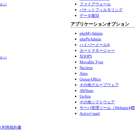
ョン
ファイアウォール
パケットフィルタリング
データ復旧
アプリケーションオプション
phpMyAdmin
phpPgAdmin
ハイパーメール®
カートマネージャー
XOOPS
ョン
Movable Type
Nucleus
Aipo
Group-Office
その他グループウェア
AWStats
Urchin
その他ソフトウェア
サーバ管理ツール（Webmin)(
Active! mail
ス利用規約書