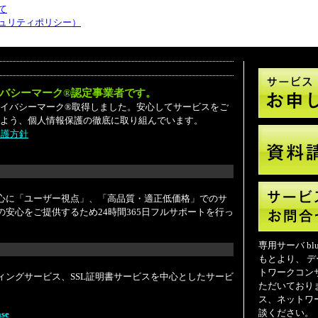
て
ュリティポリシー）
バシーマーク®認定事業者です。
06 プライバシーマーク®取得しました。安心してサービスをご
よう、個人情報保護の徹底に取り組んでいます。
保護方針
心に「ユーザー視点」、「高品質・適正低価格」でのサ
安心をご提供するため24時間365日フルサポートを行っ
専用サーバ bl
もとより、 
トワークコン
ィングサービス、SSL証明書サービスを中心としたサービ
ただいており
ス、ネットワ
談ください。
se