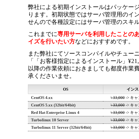
弊社による初期インストールはパッケー
ります。初期状態ではサーバ管理用のイ
せんので各種設定にはサーバ管理のスキ
これまでに
専用サーバを利用したことの
イズを行いたい方
などにおすすめです。
また弊社にてソースコンパイルやチュー
「「お客様指定によるインストール」¥21,
以降の作業依頼におきましても都度作業
承くださいませ。
OS
インス
CentOS 4.xx
\ 33,000
-> キ
CentOS 5.xx (32bit/64bit)
\ 33,000
-> キ
Red Hat Enterprise Linux 4
\ 33,000
-> キ
Turbolinux 10 Server
\ 33,000
-> キ
Turbolinux 11 Server (32bit/64bit)
\ 33,000
-> キ