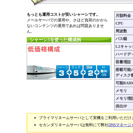
もっとも運用コストが安いシャーシです。
月額料金
メールサーバでの運用や、さほど負荷のかから
CPU
ないコンテンツの運用であれば問題ありませ
周波数
ん。
バス幅
シャーシ3を使った構成例
L2キャッ
ハードデ
容量増設
搭載可能
ディスク
可能RAI
メモリ
メモリ増
供出IP
プライマリネームサーバとして実機をご利用いただけ
セカンダリネームサーバは無料にて弊社
DNSマネージ