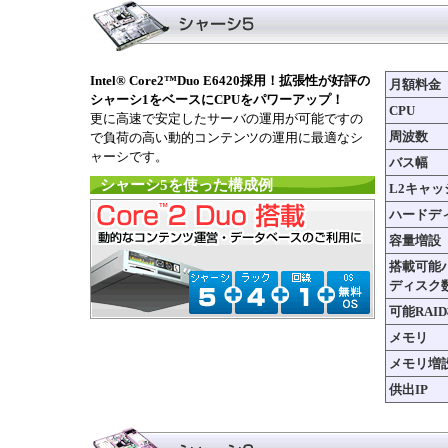
Intel® Core2™Duo E6420採用！拡張性が好評の
月額料金
シャーシ1をベースにCPUをパワーアップ！
CPU
更に高速で安定したサーバの運用が可能ですの
周波数
で負荷の高い動的コンテンツの運用に最適なシ
ャーシです。
バス幅
シャーシ5を使った構成例
L2キャッ
ハードデ
容量増設
搭載可能
ディスク
可能RAI
メモリ
メモリ増
供出IP