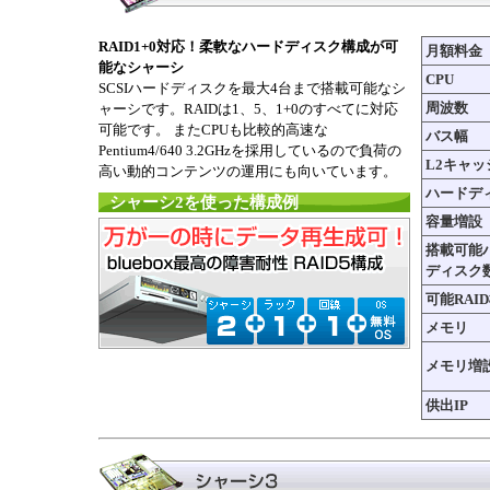
RAID1+0対応！柔軟なハードディスク構成が可
月額料金
能なシャーシ
CPU
SCSIハードディスクを最大4台まで搭載可能なシ
周波数
ャーシです。RAIDは1、5、1+0のすべてに対応
可能です。 またCPUも比較的高速な
バス幅
Pentium4/640 3.2GHzを採用しているので負荷の
L2キャッ
高い動的コンテンツの運用にも向いています。
ハードデ
シャーシ2を使った構成例
容量増設
搭載可能
ディスク
可能RAI
メモリ
メモリ増
供出IP