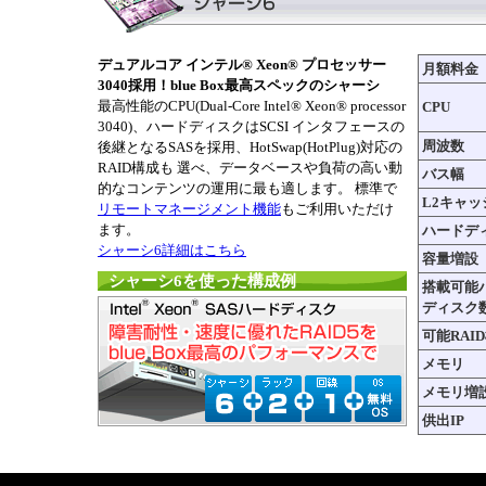
デュアルコア インテル® Xeon® プロセッサー
月額料金
3040採用！blue Box最高スペックのシャーシ
最高性能のCPU(Dual-Core Intel® Xeon® processor
CPU
3040)、ハードディスクはSCSI インタフェースの
周波数
後継となるSASを採用、HotSwap(HotPlug)対応の
RAID構成も 選べ、データベースや負荷の高い動
バス幅
的なコンテンツの運用に最も適します。 標準で
L2キャッ
リモートマネージメント機能
もご利用いただけ
ます。
ハードデ
シャーシ6詳細はこちら
容量増設
シャーシ6を使った構成例
搭載可能
ディスク
可能RAI
メモリ
メモリ増
供出IP