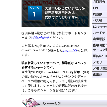
月額料金
CPU
周波数
バス幅
L2キャッ
ハードデ
提供再開時期などの情報は弊社サポートセンタ
ーまで
お問い合わせ
ください。
容量増設
搭載可能
また基本的な性能そのままにCPUにIntel®
ディスク
Core2™Duo E6420を採用した
シャーシ5
もござい
ます。
可能RAI
メモリ
現在普及しているサーバで、標準的なスペック
を有するシャーシです。
メモリ増
高性能のCPU(Pentium4/640 3.2GHz)を採用、負荷
供出IP
の高い動的なホームページコンテンツやデータ
ベースの運用に耐えられ、メモリ増設の拡張性
にも優れます。シャーシの選択に迷われる場合
は、こちらのシャーシをお選びください。