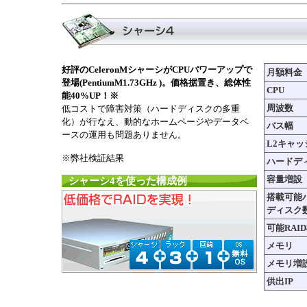
好評のCeleronMシャーシがCPUパワーアップで
月額料金
登場(PentiumM1.73GHz )。価格据置き、総体性
CPU
能40%UP！※
周波数
低コストで障害対策（ハードディスクの多重
化）が行なえ、動的なホームページやデータベ
バス幅
ースの運用も問題ありません。
L2キャッ
※弊社検証結果
ハードデ
容量増設
シャーシ4を使った構成例
搭載可能
ディスク
可能RAI
メモリ
メモリ増
供出IP