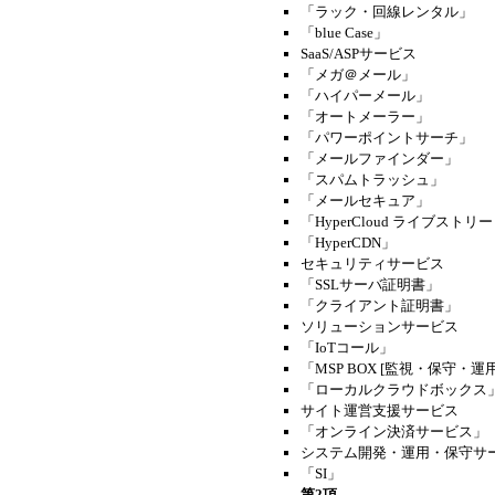
「ラック・回線レンタル」
「blue Case」
SaaS/ASPサービス
「メガ＠メール」
「ハイパーメール」
「オートメーラー」
「パワーポイントサーチ」
「メールファインダー」
「スパムトラッシュ」
「メールセキュア」
「HyperCloud ライブスト
「HyperCDN」
セキュリティサービス
「SSLサーバ証明書」
「クライアント証明書」
ソリューションサービス
「IoTコール」
「MSP BOX [監視・保守・運
「ローカルクラウドボックス
サイト運営支援サービス
「オンライン決済サービス」
システム開発・運用・保守サ
「SI」
第2項