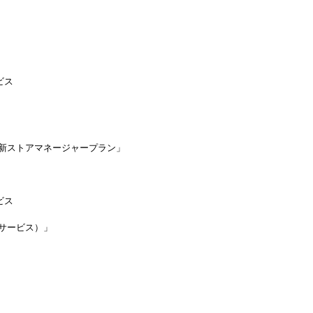
ビス
/新ストアマネージャープラン」
ビス
ce（旧サービス）」