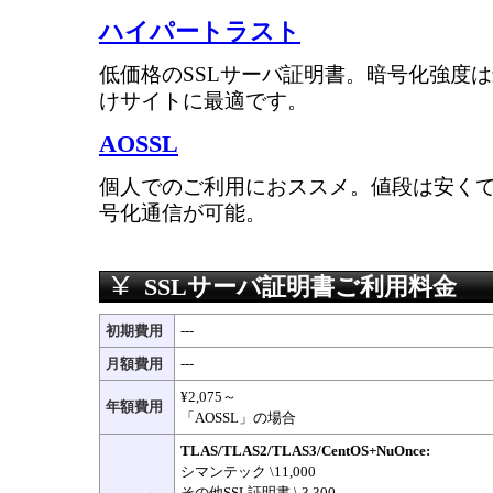
ハイパートラスト
低価格のSSLサーバ証明書。暗号化強度は最高
けサイトに最適です。
AOSSL
個人でのご利用におススメ。値段は安く
号化通信が可能。
SSLサーバ証明書ご利用料金
初期費用
---
月額費用
---
¥2,075～
年額費用
「AOSSL」の場合
TLAS/TLAS2/TLAS3/CentOS+NuOnce:
シマンテック \11,000
その他SSL証明書 \ 3,300